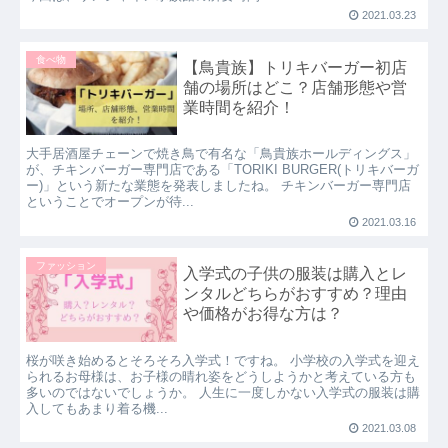
2021.03.23
食べ物
【鳥貴族】トリキバーガー初店
舗の場所はどこ？店舗形態や営
業時間を紹介！
大手居酒屋チェーンで焼き鳥で有名な「鳥貴族ホールディングス」
が、チキンバーガー専門店である「TORIKI BURGER(トリキバーガ
ー)」という新たな業態を発表しましたね。 チキンバーガー専門店
ということでオープンが待...
2021.03.16
ファッション
入学式の子供の服装は購入とレ
ンタルどちらがおすすめ？理由
や価格がお得な方は？
桜が咲き始めるとそろそろ入学式！ですね。 小学校の入学式を迎え
られるお母様は、お子様の晴れ姿をどうしようかと考えている方も
多いのではないでしょうか。 人生に一度しかない入学式の服装は購
入してもあまり着る機...
2021.03.08