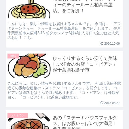
ィーのティールーム柏高島屋
店」をご紹介！
こんにちは。楽しい情報をお届けするメルルです。 今回は、「アフ
タヌーンティー ティールーム柏高島屋店」をご紹介します。 住所
千葉県柏市末広町3-16 柏タカシマヤS館4階 入り口で並ぶほど人気
のお店！ こち...
2020.10.09
地域
びっくりするくらい安くて美味
しい洋食のお店「コ・ビアン」
@千葉県我孫子市
こんにちは。楽しい情報をお届けするメルルです。 今回は我孫子駅
近くの素敵な建物のレストラン「コ・ビアン」を紹介します。 コ・
ビアンは道路をはさんで2店舗あります。 「コ・ビアン」は外観が
白く、「コ・ビアンII」は茶色い建物でど...
2018.08.27
レストラン
あの「ステーキハウスフォルク
ス」はお腹いっぱいで大満足！