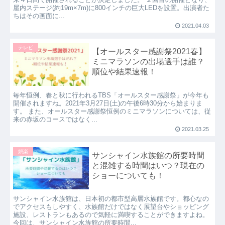
屋内ステージ(約19m×7m)に800インチの巨大LEDを設置。出演者た
ちはその画面に...
2021.04.03
テレビ
【オールスター感謝祭2021春】
ミニマラソンの出場選手は誰？
順位や結果速報！
毎年恒例、春と秋に行われるTBS「オールスター感謝祭」が今年も
開催されますね。2021年3月27日(土)の午後6時30分から始まりま
す。 また、オールスター感謝祭恒例のミニマラソンについては、従
来の赤坂のコースではなく...
2021.03.25
娯楽
サンシャイン水族館の所要時間
と混雑する時間はいつ？現在の
ショーについても！
サンシャイン水族館は、日本初の都市型高層水族館です。都心なの
でアクセスもしやすく、水族館だけではなく展望台やショッピング
施設、レストランもあるので気軽に満喫することができますよね。
今回は、サンシャイン水族館の所要時間...