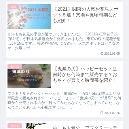
娯楽
【2021】関東の人気お花見スポ
ット８選！穴場や見頃時期など
も紹介！
今年もお花見の季節が近づいてきましたね。 「2021年桜開花予想
(第4回)」が日本気象協会から発表されました。東京の桜の開花予想
は3月15日です。 桜の見頃がいつなのか、人気スポットはどこなの
か、穴場スポ...
2021.03.05
食べ物
【鬼滅の刃】ハッピーセットは
何時から何時まで販売する？お
もちゃが買える時間帯を紹介！
マクドナルドのハッピーセット「鬼滅の刃」が3月5日金曜日より期
間限定で販売されます！ ハッピーセット「鬼滅の刃」は3月5日の何
時から発売されるのか、行ってみたらなくなってしまっていた、な
んてことがあったら心配ですよね。 ...
2021.02.26
カフェ
柏にも人気の「アフタヌーンテ