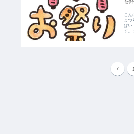
を
こん
まつ
ぱい
す。