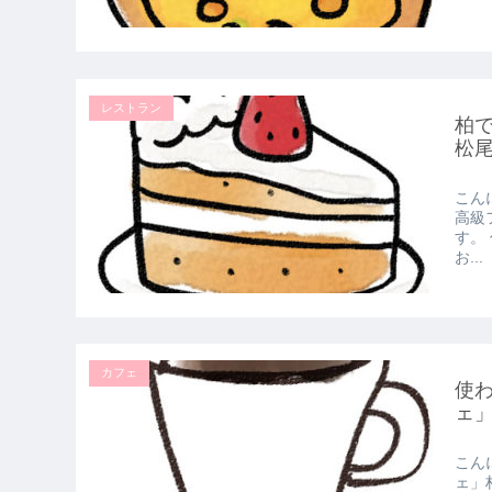
レストラン
柏
松
こん
高級
す。
お...
カフェ
使
ェ
こん
ェ」