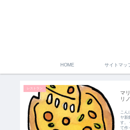
HOME
サイトマッ
レストラン
マ
リ
こん
ヤ新
す。
て作っ