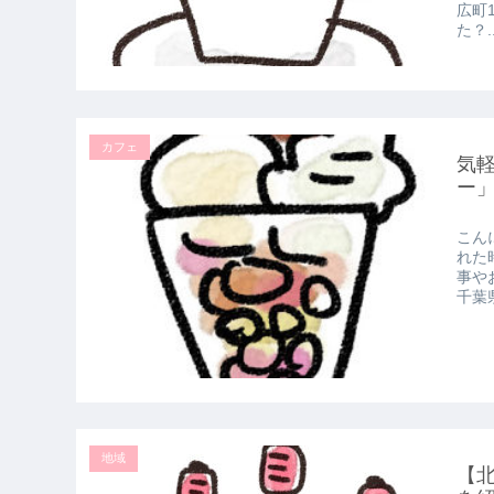
広町
た？..
カフェ
気
ー
こん
れた
事や
千葉県
地域
【北